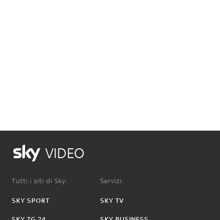
VIDEO
Tutti i siti di Sky:
Servizi:
SKY SPORT
SKY TV
SKY TG 24
SKY BUSINESS