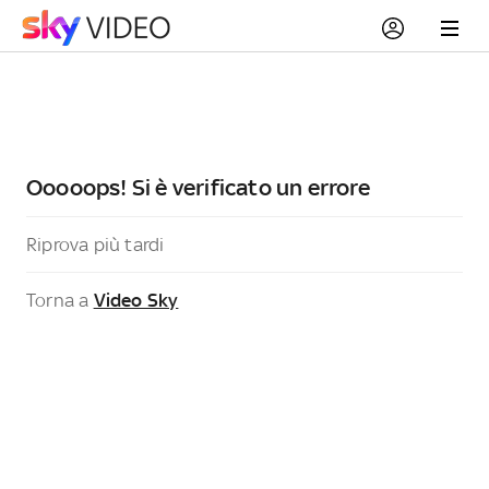
Ooooops! Si è verificato un errore
Riprova più tardi
Torna a
Video Sky