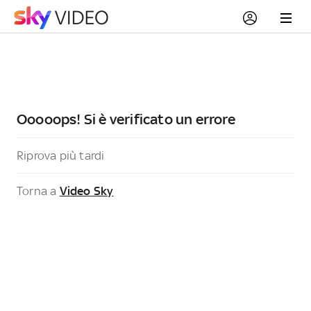
Ooooops! Si è verificato un errore
Riprova più tardi
Torna a
Video Sky