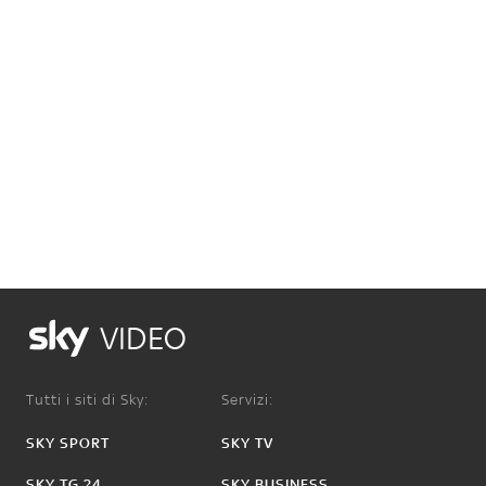
VIDEO
Tutti i siti di Sky:
Servizi:
SKY SPORT
SKY TV
SKY TG 24
SKY BUSINESS