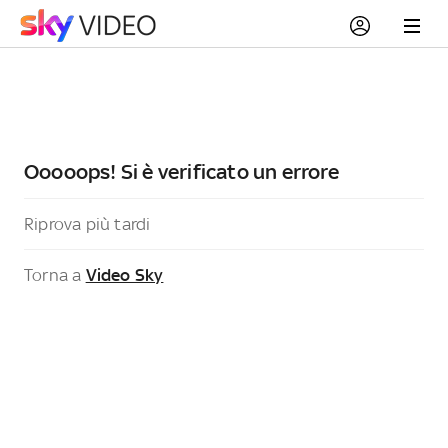
Ooooops! Si è verificato un errore
Riprova più tardi
Torna a
Video Sky