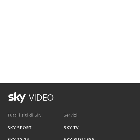
VIDEO
Tutti i siti di Sky:
Servizi:
SKY SPORT
SKY TV
SKY TG 24
SKY BUSINESS