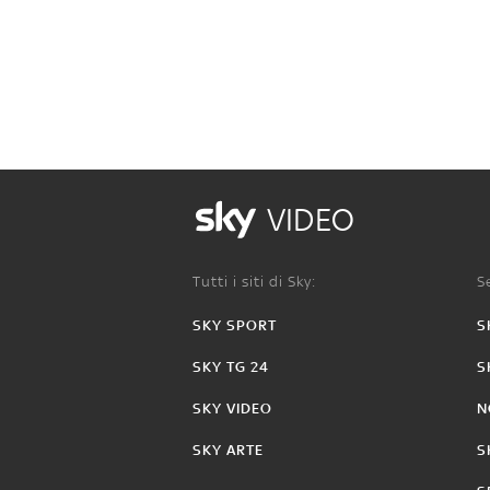
VIDEO
Tutti i siti di Sky:
Se
SKY SPORT
S
SKY TG 24
S
SKY VIDEO
N
SKY ARTE
S