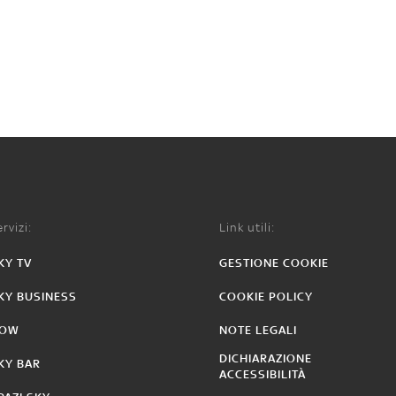
rvizi:
Link utili:
KY TV
GESTIONE COOKIE
KY BUSINESS
COOKIE POLICY
OW
NOTE LEGALI
DICHIARAZIONE
KY BAR
ACCESSIBILITÀ