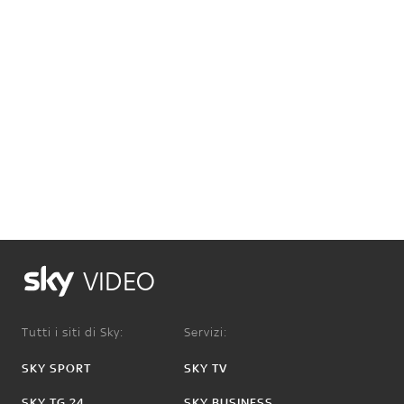
VIDEO
Tutti i siti di Sky:
Servizi:
SKY SPORT
SKY TV
SKY TG 24
SKY BUSINESS