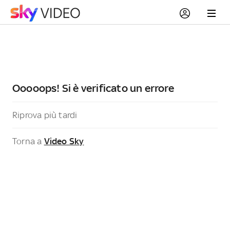
Ooooops! Si è verificato un errore
Riprova più tardi
Torna a
Video Sky