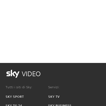
VIDEO
Tutti i siti di Sky:
Servizi:
SKY SPORT
SKY TV
SKY TG 24
SKY BUSINESS