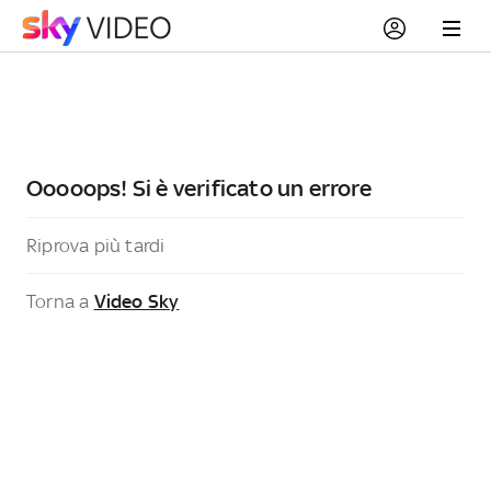
Ooooops! Si è verificato un errore
Riprova più tardi
Torna a
Video Sky