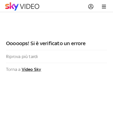
Ooooops! Si è verificato un errore
Riprova più tardi
Torna a
Video Sky