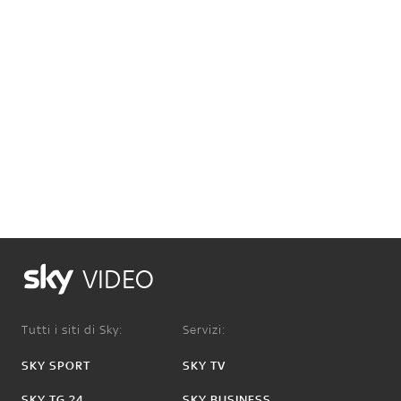
VIDEO
Tutti i siti di Sky:
Servizi:
SKY SPORT
SKY TV
SKY TG 24
SKY BUSINESS