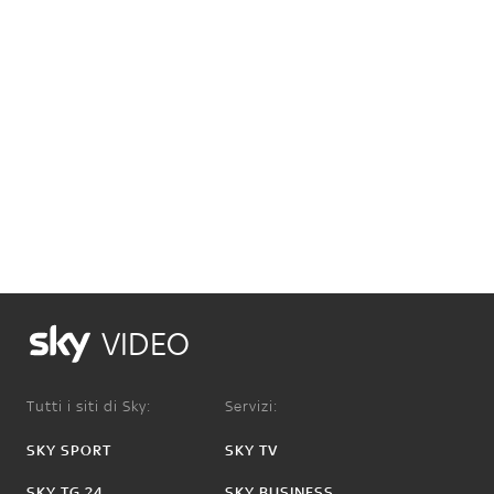
VIDEO
Tutti i siti di Sky:
Servizi:
SKY SPORT
SKY TV
SKY TG 24
SKY BUSINESS