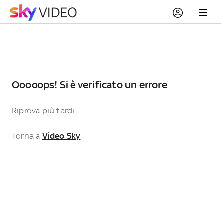
Ooooops! Si è verificato un errore
Riprova più tardi
Torna a
Video Sky