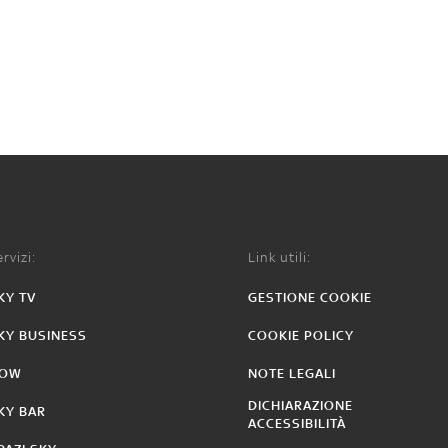
rvizi:
Link utili:
KY TV
GESTIONE COOKIE
KY BUSINESS
COOKIE POLICY
OW
NOTE LEGALI
DICHIARAZIONE
KY BAR
ACCESSIBILITÀ