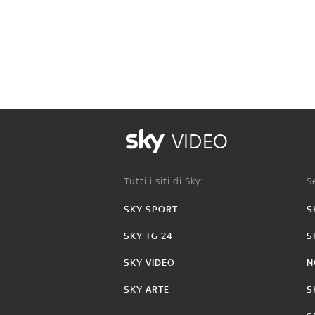
VIDEO
Tutti i siti di Sky:
Se
SKY SPORT
S
SKY TG 24
S
SKY VIDEO
N
SKY ARTE
S