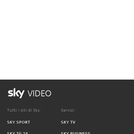
VIDEO
Tutti i siti di Sky:
Servizi:
SKY SPORT
SKY TV
SKY TG 24
SKY BUSINESS