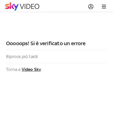
Ooooops! Si è verificato un errore
Riprova più tardi
Torna a
Video Sky