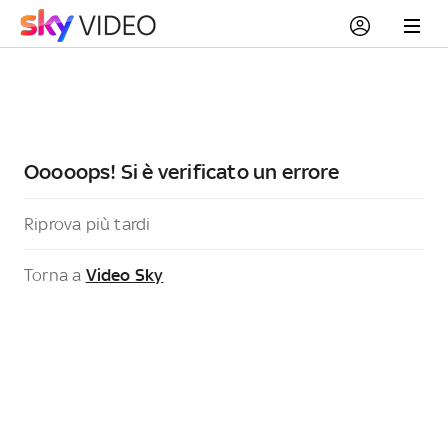
Ooooops! Si è verificato un errore
Riprova più tardi
Torna a
Video Sky