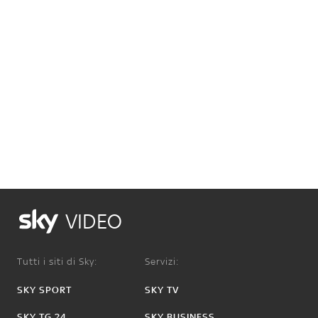
VIDEO
Tutti i siti di Sky:
Servizi:
SKY SPORT
SKY TV
SKY TG 24
SKY BUSINESS