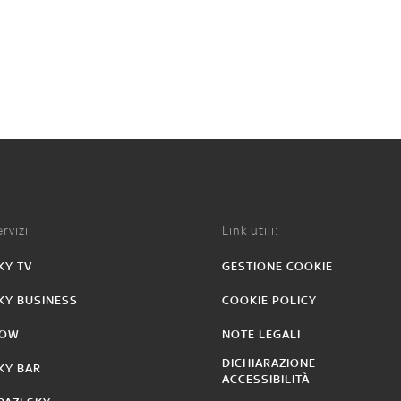
rvizi:
Link utili:
KY TV
GESTIONE COOKIE
KY BUSINESS
COOKIE POLICY
OW
NOTE LEGALI
DICHIARAZIONE
KY BAR
ACCESSIBILITÀ