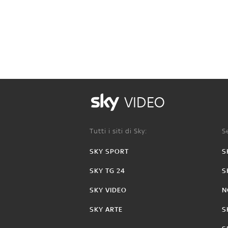
VIDEO
Tutti i siti di Sky:
Se
SKY SPORT
S
SKY TG 24
S
SKY VIDEO
N
SKY ARTE
S