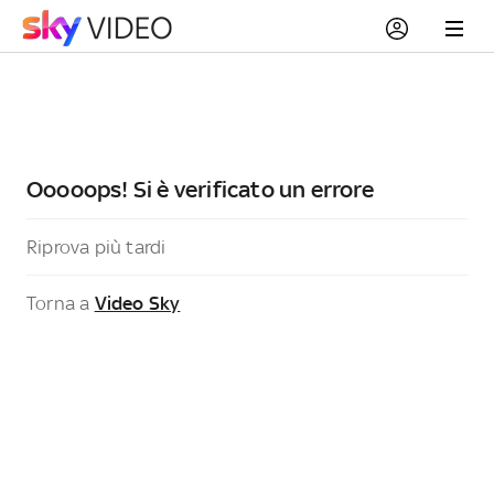
Ooooops! Si è verificato un errore
Riprova più tardi
Torna a
Video Sky