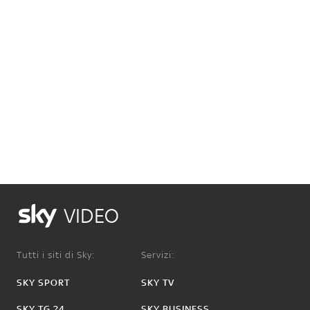
VIDEO
Tutti i siti di Sky:
Servizi:
SKY SPORT
SKY TV
SKY TG 24
SKY BUSINESS