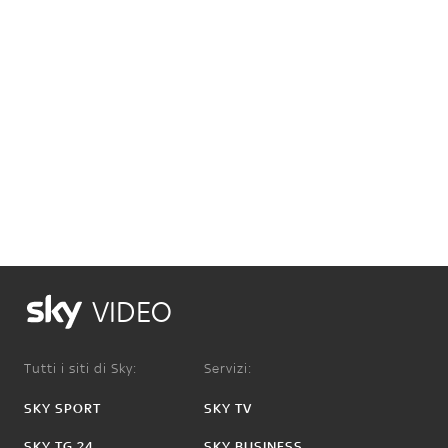
VIDEO
Tutti i siti di Sky:
Servizi:
SKY SPORT
SKY TV
SKY TG 24
SKY BUSINESS