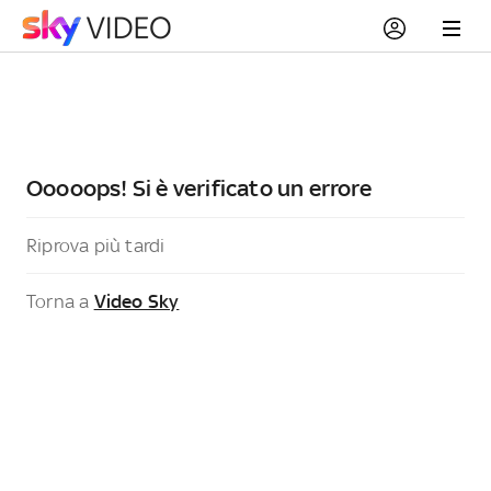
Ooooops! Si è verificato un errore
Riprova più tardi
Torna a
Video Sky