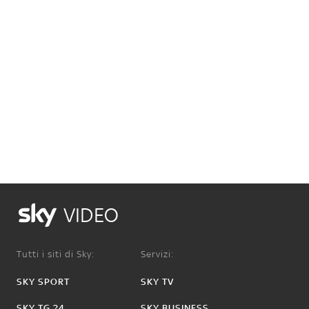
VIDEO
Tutti i siti di Sky:
Servizi:
SKY SPORT
SKY TV
SKY TG 24
SKY BUSINESS