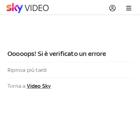
Ooooops! Si è verificato un errore
Riprova più tardi
Torna a
Video Sky