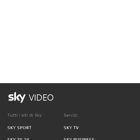
VIDEO
Tutti i siti di Sky:
Servizi:
SKY SPORT
SKY TV
SKY TG 24
SKY BUSINESS