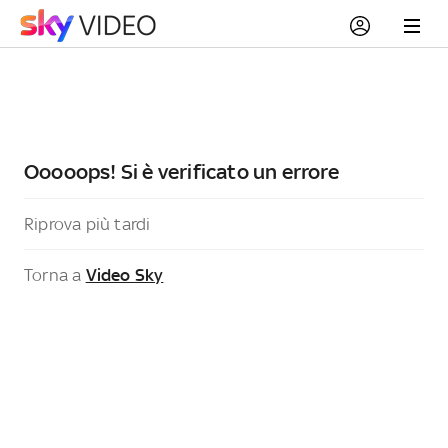
Ooooops! Si è verificato un errore
Riprova più tardi
Torna a
Video Sky