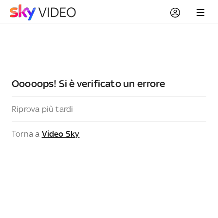
Ooooops! Si è verificato un errore
Riprova più tardi
Torna a
Video Sky