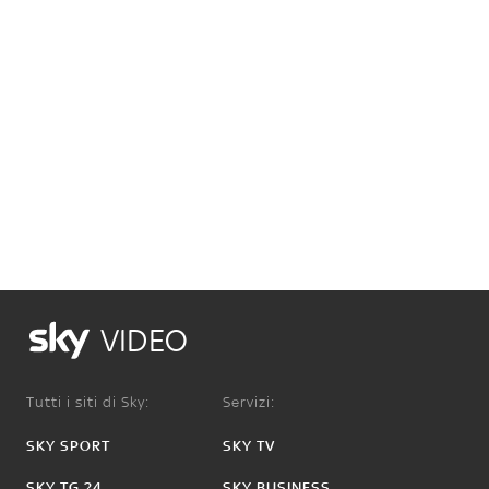
VIDEO
Tutti i siti di Sky:
Servizi:
SKY SPORT
SKY TV
SKY TG 24
SKY BUSINESS