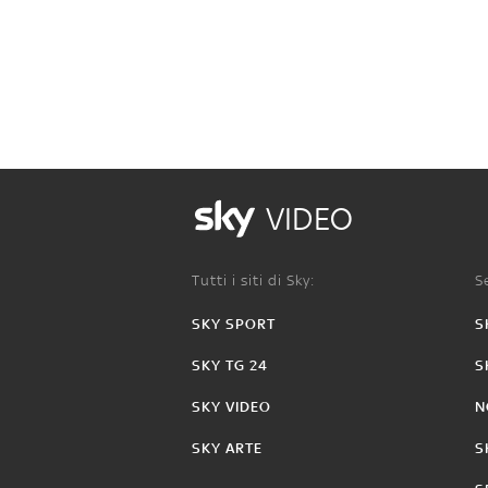
VIDEO
Tutti i siti di Sky:
Se
SKY SPORT
S
SKY TG 24
S
SKY VIDEO
N
SKY ARTE
S