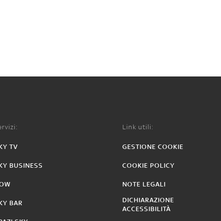
rvizi:
Link utili:
KY TV
GESTIONE COOKIE
KY BUSINESS
COOKIE POLICY
OW
NOTE LEGALI
DICHIARAZIONE
KY BAR
ACCESSIBILITÀ