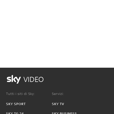
VIDEO
Tutti i siti di Sky:
Servizi:
SKY SPORT
SKY TV
SKY TG 24
SKY BUSINESS