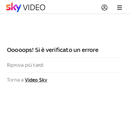
Ooooops! Si è verificato un errore
Riprova più tardi
Torna a
Video Sky