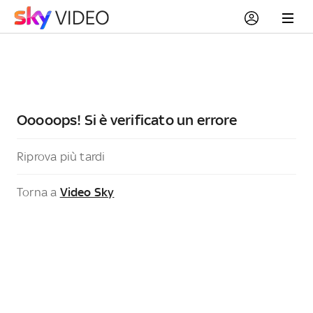
Ooooops! Si è verificato un errore
Riprova più tardi
Torna a
Video Sky