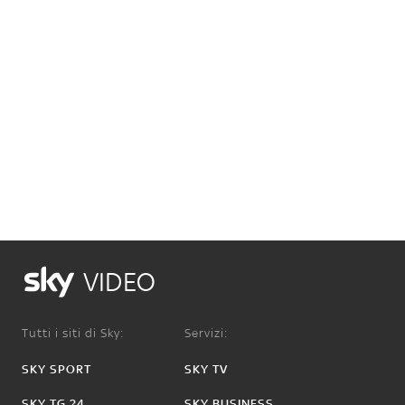
VIDEO
Tutti i siti di Sky:
Servizi:
SKY SPORT
SKY TV
SKY TG 24
SKY BUSINESS