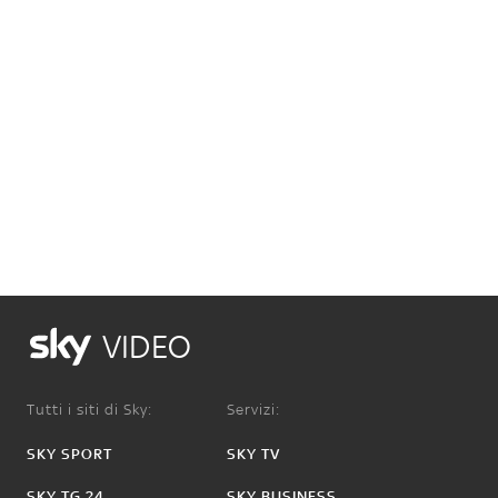
VIDEO
Tutti i siti di Sky:
Servizi:
SKY SPORT
SKY TV
SKY TG 24
SKY BUSINESS