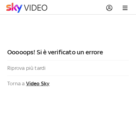
Ooooops! Si è verificato un errore
Riprova più tardi
Torna a
Video Sky