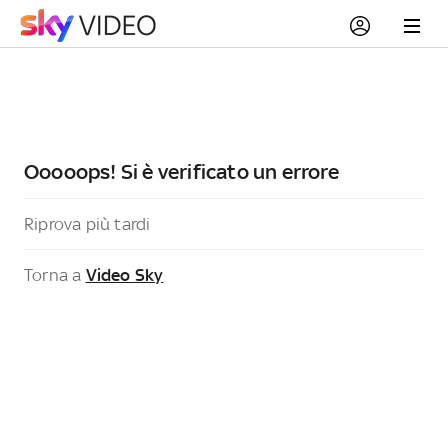
Ooooops! Si è verificato un errore
Riprova più tardi
Torna a
Video Sky