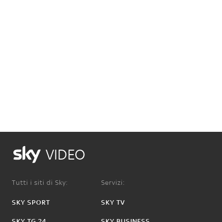
VIDEO
Tutti i siti di Sky:
Servizi:
SKY SPORT
SKY TV
SKY TG 24
SKY BUSINESS