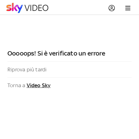
Ooooops! Si è verificato un errore
Riprova più tardi
Torna a
Video Sky