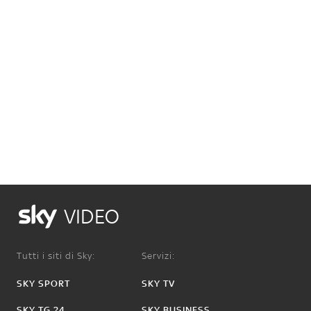
VIDEO
Tutti i siti di Sky:
Servizi:
SKY SPORT
SKY TV
SKY TG 24
SKY BUSINESS