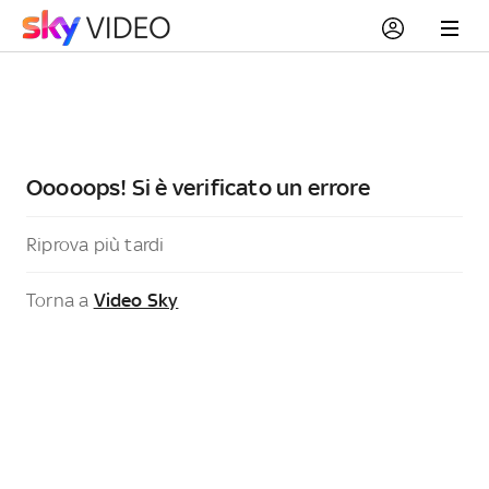
Ooooops! Si è verificato un errore
Riprova più tardi
Torna a
Video Sky