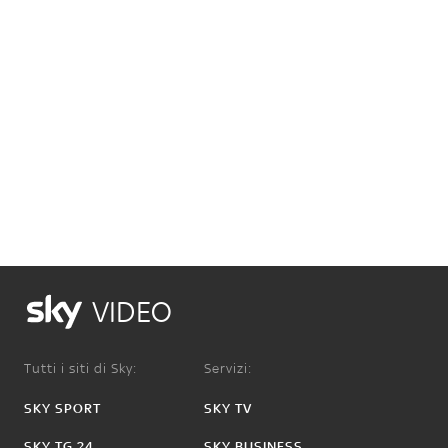
VIDEO
Tutti i siti di Sky:
Servizi:
SKY SPORT
SKY TV
SKY TG 24
SKY BUSINESS