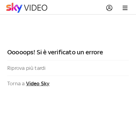
Ooooops! Si è verificato un errore
Riprova più tardi
Torna a
Video Sky