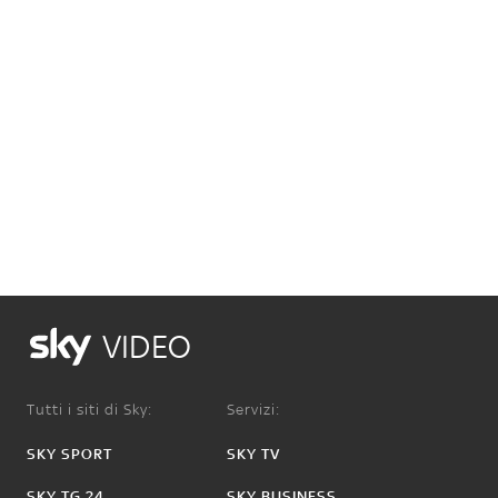
VIDEO
Tutti i siti di Sky:
Servizi:
SKY SPORT
SKY TV
SKY TG 24
SKY BUSINESS