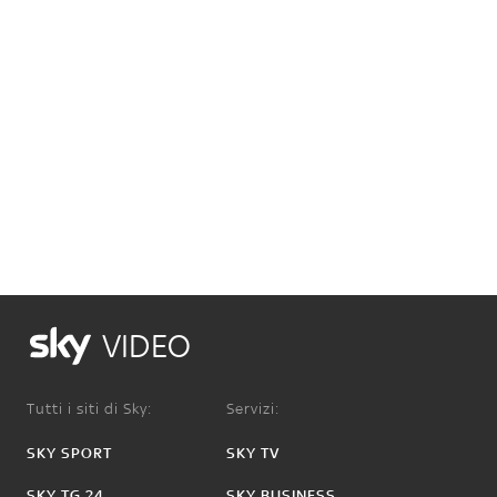
VIDEO
Tutti i siti di Sky:
Servizi:
SKY SPORT
SKY TV
SKY TG 24
SKY BUSINESS