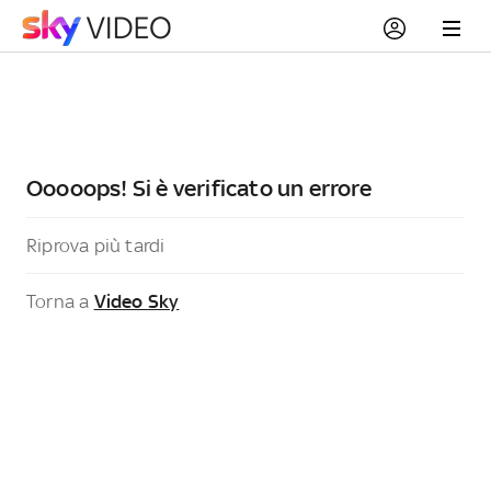
Ooooops! Si è verificato un errore
Riprova più tardi
Torna a
Video Sky