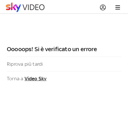
Ooooops! Si è verificato un errore
Riprova più tardi
Torna a
Video Sky