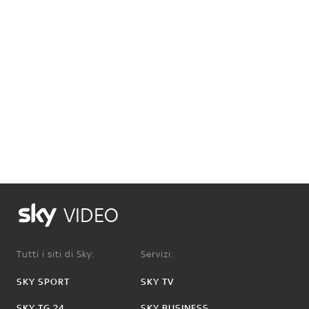
VIDEO
Tutti i siti di Sky:
Servizi:
SKY SPORT
SKY TV
SKY TG 24
SKY BUSINESS