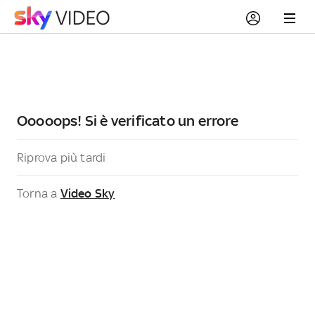
Ooooops! Si è verificato un errore
Riprova più tardi
Torna a
Video Sky