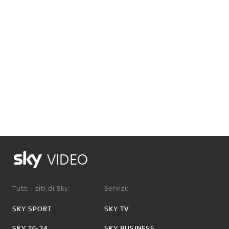
VIDEO
Tutti i siti di Sky:
Servizi:
SKY SPORT
SKY TV
SKY TG 24
SKY BUSINESS