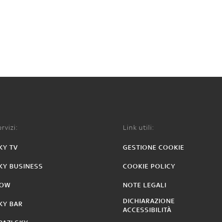
rvizi:
Link utili:
KY TV
GESTIONE COOKIE
KY BUSINESS
COOKIE POLICY
OW
NOTE LEGALI
DICHIARAZIONE
KY BAR
ACCESSIBILITÀ