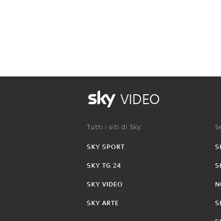
VIDEO
Tutti i siti di Sky:
Se
SKY SPORT
S
SKY TG 24
S
SKY VIDEO
N
SKY ARTE
S