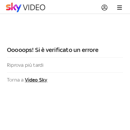
Ooooops! Si è verificato un errore
Riprova più tardi
Torna a
Video Sky