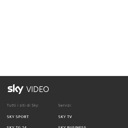
VIDEO
Tutti i siti di Sky:
Servizi:
SKY SPORT
SKY TV
SKY TG 24
SKY BUSINESS