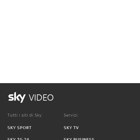
VIDEO
Tutti i siti di Sky:
Servizi:
SKY SPORT
SKY TV
SKY TG 24
SKY BUSINESS