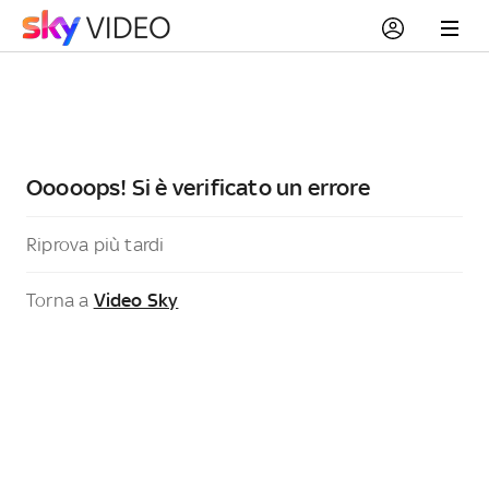
Ooooops! Si è verificato un errore
Riprova più tardi
Torna a
Video Sky