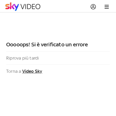
Ooooops! Si è verificato un errore
Riprova più tardi
Torna a
Video Sky