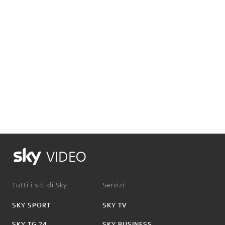
VIDEO
Tutti i siti di Sky:
Servizi:
SKY SPORT
SKY TV
SKY TG 24
SKY BUSINESS