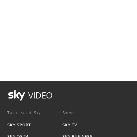
VIDEO
Tutti i siti di Sky:
Servizi:
SKY SPORT
SKY TV
SKY TG 24
SKY BUSINESS