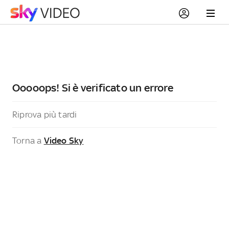
Ooooops! Si è verificato un errore
Riprova più tardi
Torna a
Video Sky