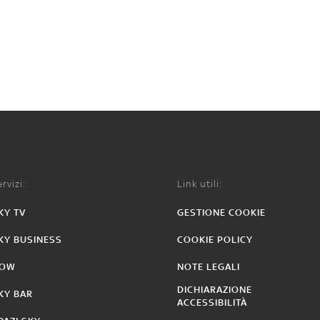
rvizi:
Link utili:
KY TV
GESTIONE COOKIE
KY BUSINESS
COOKIE POLICY
OW
NOTE LEGALI
DICHIARAZIONE
KY BAR
ACCESSIBILITÀ