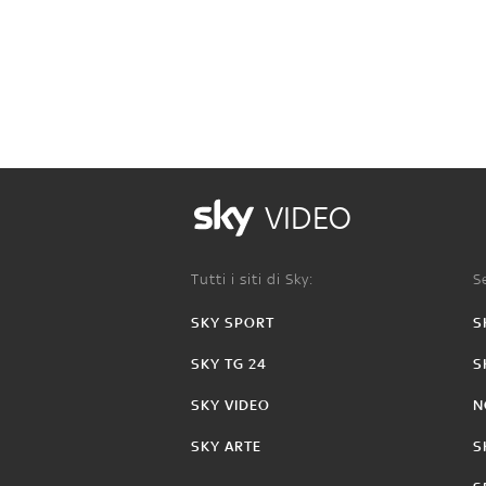
VIDEO
Tutti i siti di Sky:
Se
SKY SPORT
S
SKY TG 24
S
SKY VIDEO
N
SKY ARTE
S