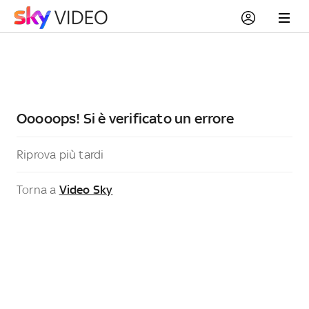
Ooooops! Si è verificato un errore
Riprova più tardi
Torna a
Video Sky