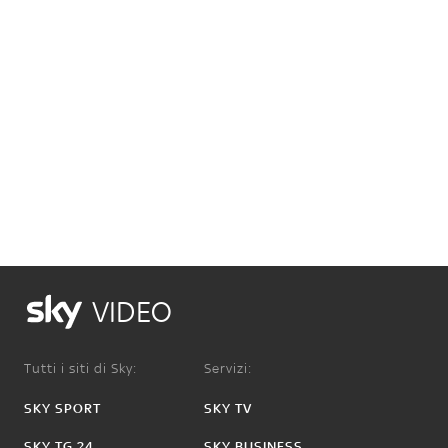
VIDEO
Tutti i siti di Sky:
Servizi:
SKY SPORT
SKY TV
SKY TG 24
SKY BUSINESS