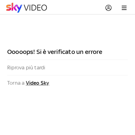
Ooooops! Si è verificato un errore
Riprova più tardi
Torna a
Video Sky