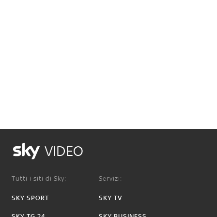
VIDEO
Tutti i siti di Sky:
Servizi:
SKY SPORT
SKY TV
SKY TG 24
SKY BUSINESS