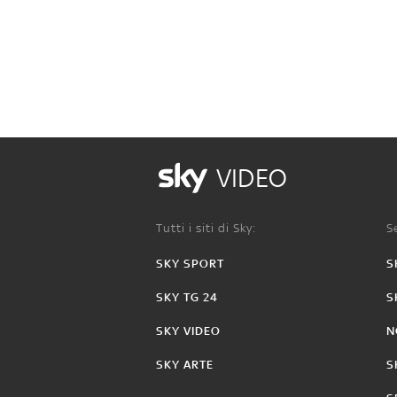
VIDEO
Tutti i siti di Sky:
Se
SKY SPORT
S
SKY TG 24
S
SKY VIDEO
N
SKY ARTE
S