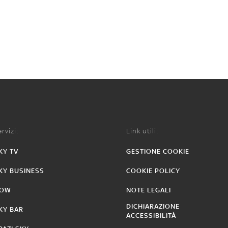
rvizi:
Link utili:
KY TV
GESTIONE COOKIE
KY BUSINESS
COOKIE POLICY
OW
NOTE LEGALI
DICHIARAZIONE
KY BAR
ACCESSIBILITÀ