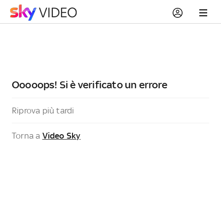
Ooooops! Si è verificato un errore
Riprova più tardi
Torna a
Video Sky