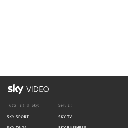
VIDEO
Tutti i siti di Sky:
Servizi:
SKY SPORT
SKY TV
SKY TG 24
SKY BUSINESS