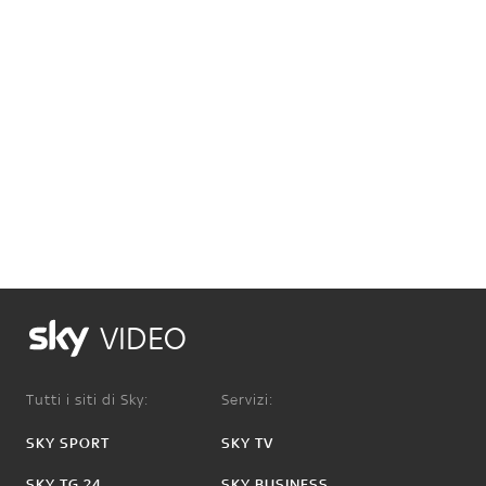
VIDEO
Tutti i siti di Sky:
Servizi:
SKY SPORT
SKY TV
SKY TG 24
SKY BUSINESS