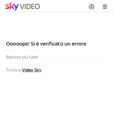
Ooooops! Si è verificato un errore
Riprova più tardi
Torna a
Video Sky