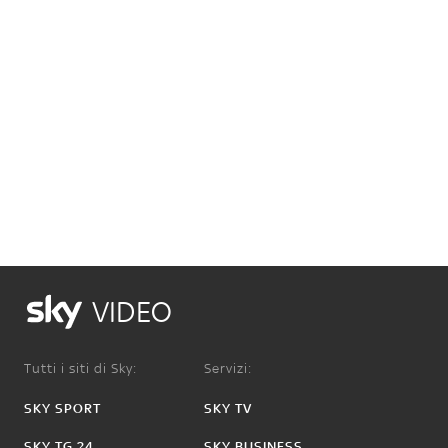
VIDEO
Tutti i siti di Sky:
Servizi:
SKY SPORT
SKY TV
SKY TG 24
SKY BUSINESS