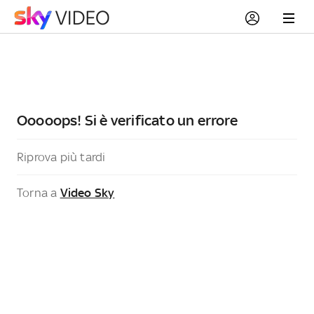
Ooooops! Si è verificato un errore
Riprova più tardi
Torna a
Video Sky