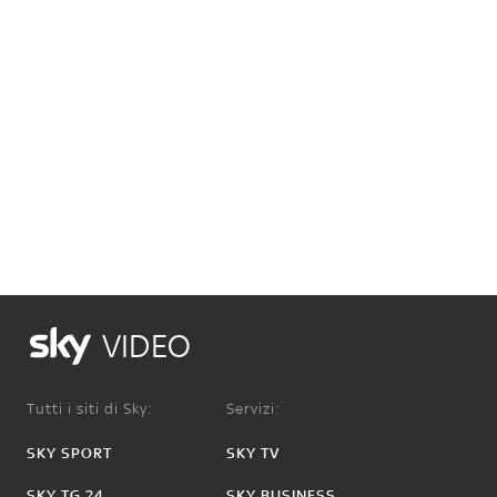
VIDEO
Tutti i siti di Sky:
Servizi:
SKY SPORT
SKY TV
SKY TG 24
SKY BUSINESS