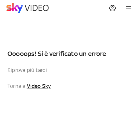
Ooooops! Si è verificato un errore
Riprova più tardi
Torna a
Video Sky