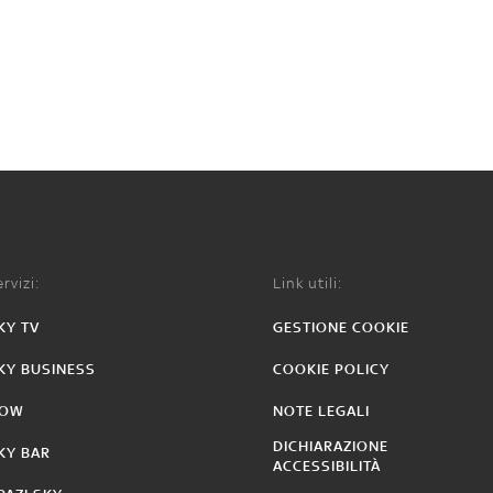
rvizi:
Link utili:
KY TV
GESTIONE COOKIE
KY BUSINESS
COOKIE POLICY
OW
NOTE LEGALI
DICHIARAZIONE
KY BAR
ACCESSIBILITÀ