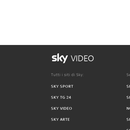
VIDEO
Tutti i siti di Sky:
Se
SKY SPORT
S
SKY TG 24
S
SKY VIDEO
N
SKY ARTE
S