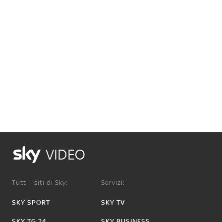
VIDEO
Tutti i siti di Sky:
Servizi:
SKY SPORT
SKY TV
SKY TG 24
SKY BUSINESS