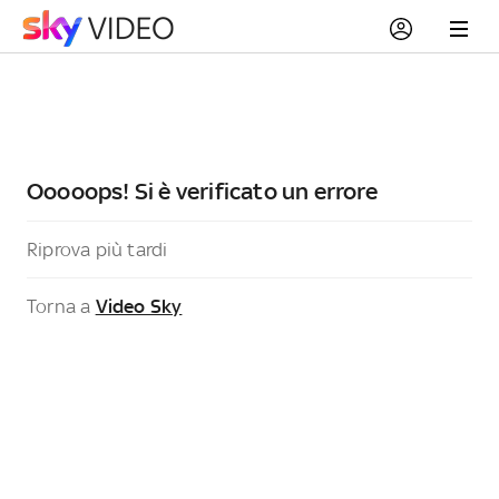
Ooooops! Si è verificato un errore
Riprova più tardi
Torna a
Video Sky