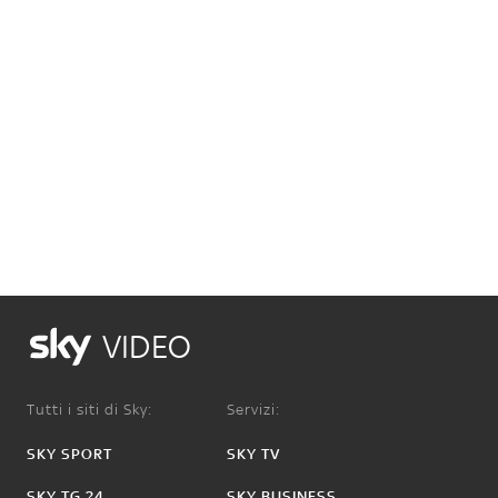
VIDEO
Tutti i siti di Sky:
Servizi:
SKY SPORT
SKY TV
SKY TG 24
SKY BUSINESS