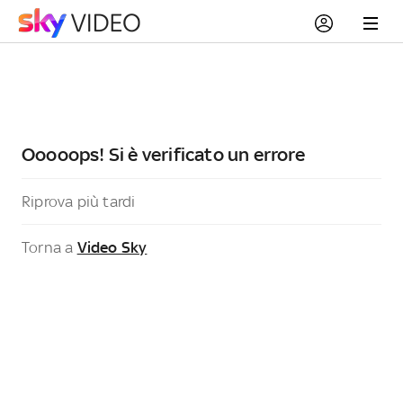
Ooooops! Si è verificato un errore
Riprova più tardi
Torna a
Video Sky