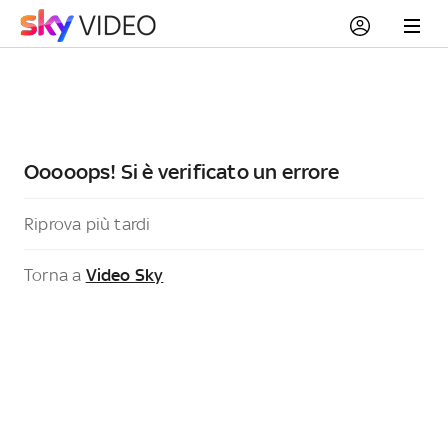
Ooooops! Si è verificato un errore
Riprova più tardi
Torna a
Video Sky