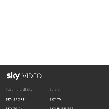
VIDEO
Tutti i siti di Sky:
Servizi:
SKY SPORT
SKY TV
SKY TG 24
SKY BUSINESS