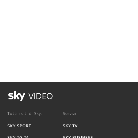
VIDEO
Tutti i siti di Sky:
Servizi:
SKY SPORT
SKY TV
SKY TG 24
SKY BUSINESS