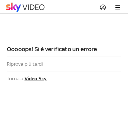
Ooooops! Si è verificato un errore
Riprova più tardi
Torna a
Video Sky