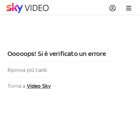
Ooooops! Si è verificato un errore
Riprova più tardi
Torna a
Video Sky