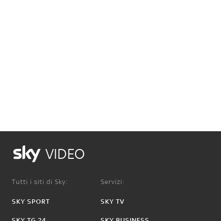
VIDEO
Tutti i siti di Sky:
Servizi:
SKY SPORT
SKY TV
SKY TG 24
SKY BUSINESS