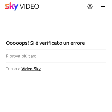
Ooooops! Si è verificato un errore
Riprova più tardi
Torna a
Video Sky