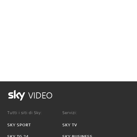
VIDEO
Tutti i siti di Sky:
Servizi:
SKY SPORT
SKY TV
SKY TG 24
SKY BUSINESS