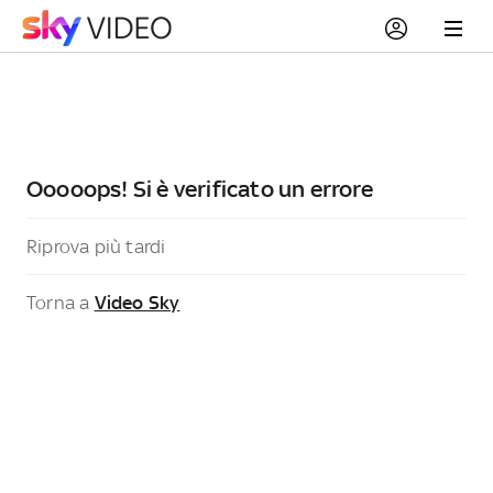
Ooooops! Si è verificato un errore
Riprova più tardi
Torna a
Video Sky