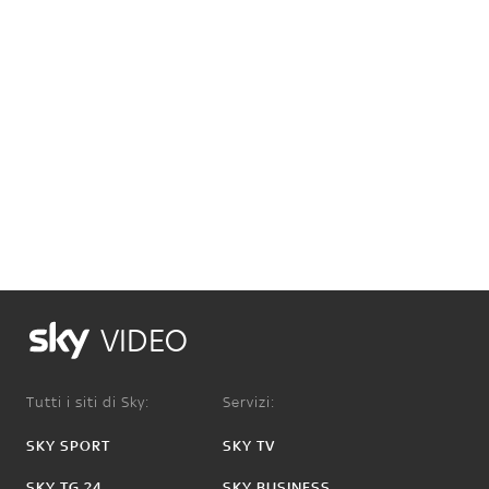
VIDEO
Tutti i siti di Sky:
Servizi:
SKY SPORT
SKY TV
SKY TG 24
SKY BUSINESS