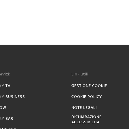
rvizi:
Link utili:
KY TV
GESTIONE COOKIE
KY BUSINESS
COOKIE POLICY
OW
NOTE LEGALI
DICHIARAZIONE
KY BAR
ACCESSIBILITÀ